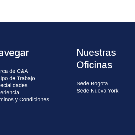
avegar
Nuestras
Oficinas
rca de C&A
ipo de Trabajo
Sede Bogota
ecialidades
Sede Nueva York
eriencia
minos y Condiciones