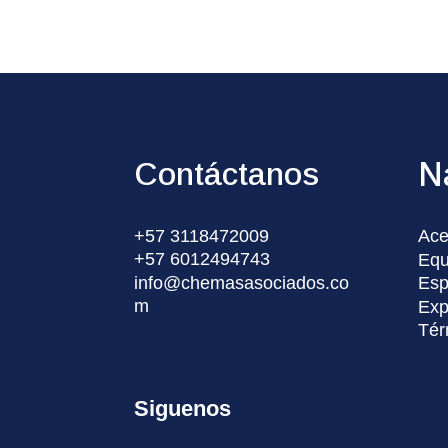
N
Contáctanos
+57 3118472009
Ace
+57 6012494743
Equ
info@chemasasociados.co
Esp
m
Exp
Tér
Siguenos