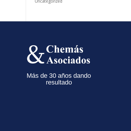
Uncategorized
Más de 30 años dando
resultado