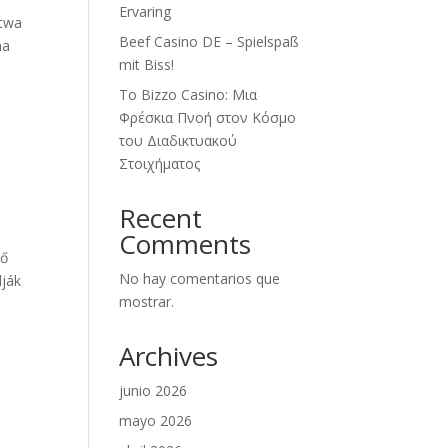
Ervaring
stwa
Beef Casino DE – Spielspaß
na
mit Biss!
Το Bizzo Casino: Μια
Φρέσκια Πνοή στον Κόσμο
του Διαδικτυακού
Στοιχήματος
Recent
Comments
ző
No hay comentarios que
dják
mostrar.
Archives
junio 2026
mayo 2026